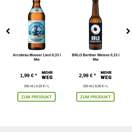
Arcobräu Mooser Liesl 0,33 l
BRLO Berliner Weisse 0,33 l
G
Mw
Mw
1,99 € *
2,99 € *
330
ml
| 6,03 € / L
330
ml
| 9,06 € / L
ZUM PRODUKT
ZUM PRODUKT