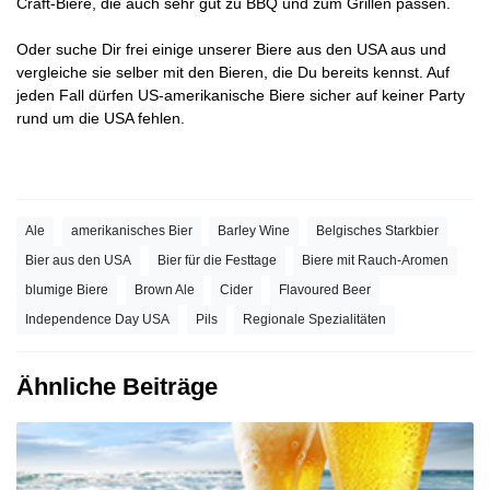
Craft-Biere
, die auch sehr gut zu BBQ und zum Grillen passen.
Oder suche Dir frei einige
unserer Biere aus den USA
aus und
vergleiche sie selber mit den Bieren, die Du bereits kennst. Auf
jeden Fall dürfen US-amerikanische Biere sicher auf keiner Party
rund um die USA fehlen.
Ale
amerikanisches Bier
Barley Wine
Belgisches Starkbier
Bier aus den USA
Bier für die Festtage
Biere mit Rauch-Aromen
blumige Biere
Brown Ale
Cider
Flavoured Beer
Independence Day USA
Pils
Regionale Spezialitäten
Ähnliche Beiträge