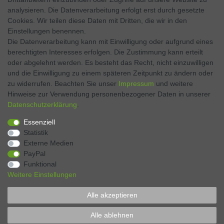
analysieren. Die Datenverarbeitung erfolgt erst durch gesetzte
Twitter
Cookies. Wir teilen diese Daten mit Dritten, die wir in den
Einstellungen benennen.
Instagram
Die Datenverarbeitung kann mit Einwilligung oder aufgrund eines
berechtigten Interesses erfolgen. Die Zustimmung kann erteilt
oder abgelehnt werden. Es besteht das Recht, nicht einzuwilligen
und die Einwilligung zu einem späteren Zeitpunkt zu ändern oder
Kontakt
VERTRAG WIDERRUFEN
zu widerrufen. Beachten Sie unser
Impressum
und weitere
Hinweise zur Verwendung personenbezogener Daten in unserer
Daten­schutz­erklärung
.
Zahlen Sie bequem per
Essenziell
Statistik
Externe Medien
PayPal
Funktional
Weitere Einstellungen
Alle akzeptieren
* Preise verstehen sich inkl. MwSt., zzgl. Pfand, zzgl. Versand
Alle ablehnen