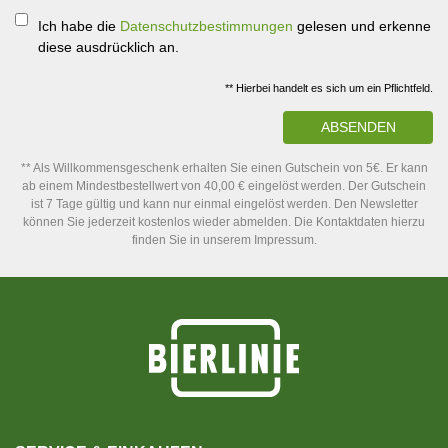
Ich habe die
Datenschutzbestimmungen
gelesen und erkenne
diese ausdrücklich an.
** Hierbei handelt es sich um ein Pflichtfeld.
ABSENDEN
** Als Willkommensgeschenk erhalten Sie einen Gutschein von 5€. Er kann
ab einem Mindestbestellwert von 40,00 € eingelöst werden. Der Gutschein
ist 7 Tage gültig und kann nur einmal eingelöst werden. Den Newsletter
können Sie jederzeit kostenlos wieder abmelden. Die Kontaktdaten hierzu
finden Sie in unserem Impressum.