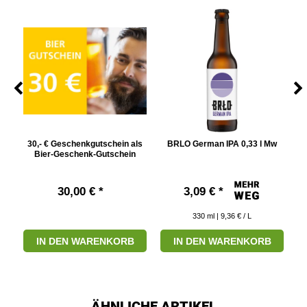
,33
30,- € Geschenkgutschein als
BRLO German IPA 0,33 l Mw
Bier-Geschenk-Gutschein
30,00 € *
3,09 € *
330
ml
| 9,36 € / L
IN DEN WARENKORB
IN DEN WARENKORB
ÄHNLICHE ARTIKEL