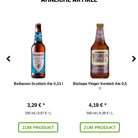
Belhaven Scottish Ale 0,33 l
Bishops Finger Kentish Ale 0,5
Br
l
3,29 € *
4,19 € *
330
ml
| 9,97 € / L
500
ml
| 8,38 € / L
ZUM PRODUKT
ZUM PRODUKT