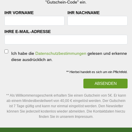
"Gutschein-Code" ein.
IHR VORNAME
IHR NACHNAME
IHRE E-MAIL-ADRESSE
Ich habe die
Datenschutzbestimmungen
gelesen und erkenne
diese ausdrücklich an.
** Hierbei handelt es sich um ein Pflichtfeld.
ABSENDEN
** Als Willkommensgeschenk erhalten Sie einen Gutschein von 5€. Er kann
ab einem Mindestbestellwert von 40,00 € eingelöst werden. Der Gutschein
ist 7 Tage gültig und kann nur einmal eingelöst werden. Den Newsletter
können Sie jederzeit kostenlos wieder abmelden. Die Kontaktdaten hierzu
finden Sie in unserem Impressum.