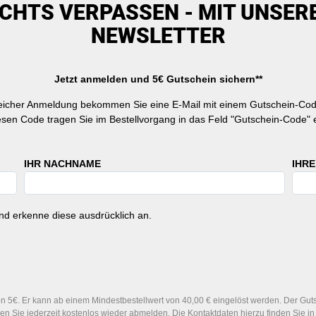
ICHTS VERPASSEN - MIT UNSER
NEWSLETTER
Jetzt anmelden und 5€ Gutschein sichern**
reicher Anmeldung bekommen Sie eine E-Mail mit einem Gutschein-Cod
esen Code tragen Sie im Bestellvorgang in das Feld "Gutschein-Code" e
IHR NACHNAME
IHRE
d erkenne diese ausdrücklich an.
 5€. Er kann ab einem Mindestbestellwert von 40,00 € eingelöst werden. Der Gutsc
n Sie jederzeit kostenlos wieder abmelden. Die Kontaktdaten hierzu finden Sie 