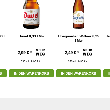
3 l
Duvel 0,33 l Mw
Hoegaarden Witbier 0,25
Ja
l Mw
2,99 € *
2,49 € *
330
ml
| 9,06 € / L
250
ml
| 9,96 € / L
B
IN DEN WARENKORB
IN DEN WARENKORB