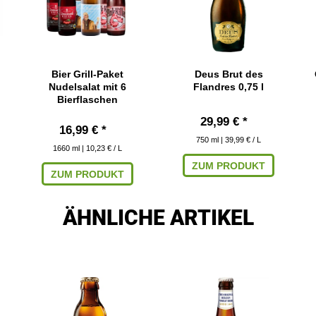
Bier Grill-Paket
Deus Brut des
Nudelsalat mit 6
Flandres 0,75 l
Bierflaschen
29,99 € *
16,99 € *
750
ml
| 39,99 € / L
1660
ml
| 10,23 € / L
ZUM PRODUKT
ZUM PRODUKT
ÄHNLICHE ARTIKEL