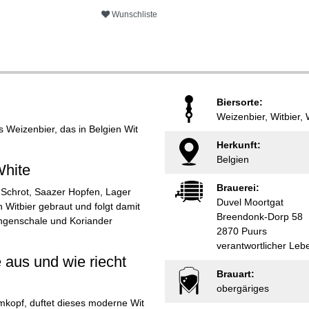
Wunschliste
Biersorte:
Weizenbier, Witbier,
es Weizenbier, das in Belgien Wit
Herkunft:
Belgien
White
Brauerei:
 Schrot, Saazer Hopfen, Lager
Duvel Moortgat
 Witbier gebraut und folgt damit
Breendonk-Dorp 58
rangenschale und Koriander
2870 Puurs
verantwortlicher Le
 aus und wie riecht
Brauart:
obergäriges
mkopf, duftet dieses moderne Wit