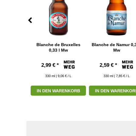
aket mit 6
Blanche de Bruxelles
Blanche de Namur 0,3
aschen
0,33 l Mw
Mw
 € *
2,99 € *
2,59 € *
 8,79 € / L
330
ml
| 9,06 € / L
330
ml
| 7,85 € / L
ARENKORB
IN DEN WARENKORB
IN DEN WARENKOR