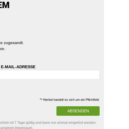
EM
e zugesandt.
in.
 E-MAIL-ADRESSE
** Hierbei handelt es sich um ein Pflichtfeld.
ABSENDEN
hein ist 7 Tage gültig und kann nur einmal eingelöst werden.
in unserem Impressum.