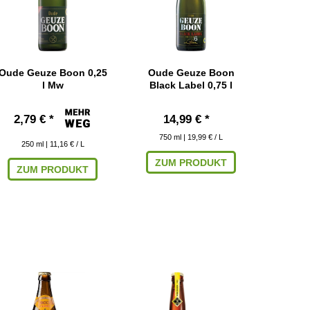
Oude Geuze Boon 0,25
Oude Geuze Boon
l Mw
Black Label 0,75 l
2,79 € *
14,99 € *
750
ml
| 19,99 € / L
250
ml
| 11,16 € / L
ZUM PRODUKT
ZUM PRODUKT