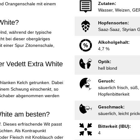
Zutaten:
 und Orangenschale mit einem
Wasser, Weizen, GE
White?
Hopfensorten:
Saaz-Saaz, Styrian 
kelnd, während der typische
t bei dieser obergäriges
Alkoholgehalt:
it einer Spur Zitonenschale,
4,7 %
Optik:
er Vedett Extra White
hell blond
Geruch:
schlanken Kelch getrunken. Dabei
säuerlich frisch, süß
 einem Schwung einschenkt, so
Hopfenbitterkeit
m Schaber abgenommen werden
Geschmack:
White am besten?
säuerlich, leicht pric
if. Dieses erfrischende Wit passt
Bitterkeit (IBU):
üchten. Als Kontrapunkt
4
der Fleisch mit Knoblauch oder