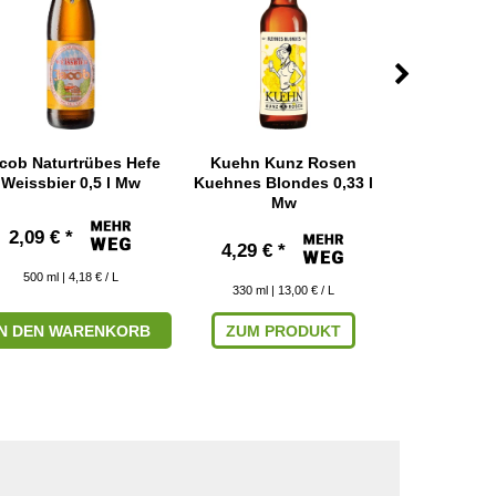
cob Naturtrübes Hefe
Kuehn Kunz Rosen
La Trappe Wi
Weissbier 0,5 l Mw
Kuehnes Blondes 0,33 l
0,33
Mw
2,09 € *
2,49 € 
4,29 € *
500
ml
| 4,18 € / L
330
ml
|
330
ml
| 13,00 € / L
IN DEN WARENKORB
ZUM PRODUKT
IN DEN W