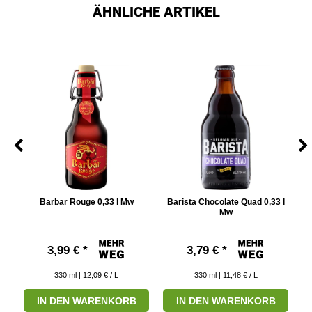
ÄHNLICHE ARTIKEL
t
Barbar Rouge 0,33 l Mw
Barista Chocolate Quad 0,33 l
C
Mw
3,99 € *
3,79 € *
330
ml
| 12,09 € / L
330
ml
| 11,48 € / L
IN DEN WARENKORB
IN DEN WARENKORB