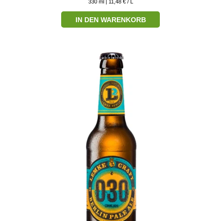
330
ml
| 11,48 € / L
IN DEN WARENKORB