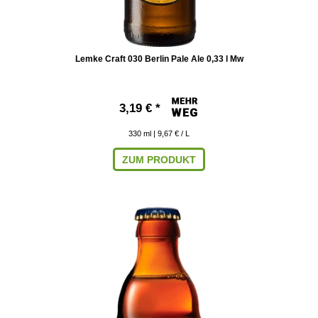
Lemke Craft 030 Berlin Pale Ale 0,33 l Mw
3,19 € *
330
ml
| 9,67 € / L
ZUM PRODUKT