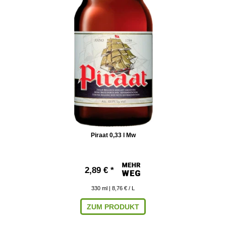
Piraat 0,33 l Mw
2,89 € *
330
ml
| 8,76 € / L
ZUM PRODUKT