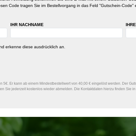
esen Code tragen Sie im Bestellvorgang in das Feld "Gutschein-Code" e
IHR NACHNAME
IHRE
d erkenne diese ausdrücklich an.
 5€. Er kann ab einem Mindestbestellwert von 40,00 € eingelöst werden. Der Gutsc
n Sie jederzeit kostenlos wieder abmelden. Die Kontaktdaten hierzu finden Sie 