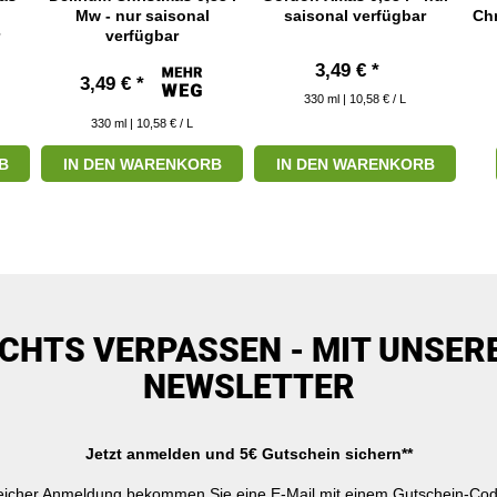
Mw - nur saisonal
saisonal verfügbar
Chr
verfügbar
3,49 € *
3,49 € *
330
ml
| 10,58 € / L
330
ml
| 10,58 € / L
B
IN DEN WARENKORB
IN DEN WARENKORB
ICHTS VERPASSEN - MIT UNSER
NEWSLETTER
Jetzt anmelden und 5€ Gutschein sichern**
reicher Anmeldung bekommen Sie eine E-Mail mit einem Gutschein-Cod