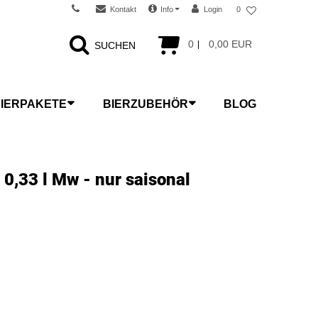
Kontakt
Info
Login
0
0
0,00 EUR
SUCHEN
IERPAKETE
BIERZUBEHÖR
BLOG
 0,33 l Mw - nur saisonal