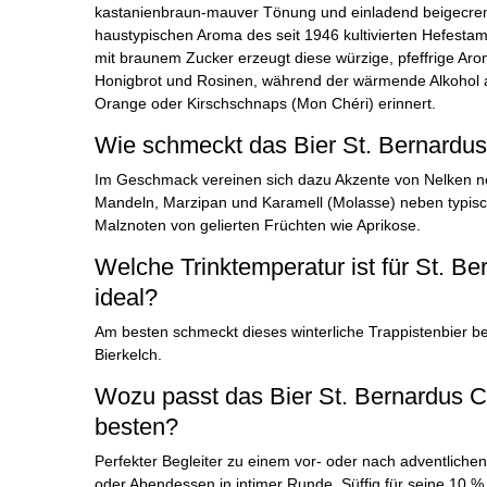
kastanienbraun-mauver Tönung und einladend beigecre
haustypischen Aroma des seit 1946 kultivierten Hefesta
mit braunem Zucker erzeugt diese würzige, pfeffrige Ar
Honigbrot und Rosinen, während der wärmende Alkohol a
Orange oder Kirschschnaps (Mon Chéri) erinnert.
Wie schmeckt das Bier St. Bernardus
Im Geschmack vereinen sich dazu Akzente von Nelken 
Mandeln, Marzipan und Karamell (Molasse) neben typisch
Malznoten von gelierten Früchten wie Aprikose.
Welche Trinktemperatur ist für St. B
ideal?
Am besten schmeckt dieses winterliche Trappistenbier b
Bierkelch.
Wozu passt das Bier St. Bernardus 
besten?
Perfekter Begleiter zu einem vor- oder nach adventliche
oder Abendessen in intimer Runde. Süffig für seine 10 %, 