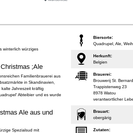
Biersorte:
Quadrupel, Ale, Weih
ls winterlich würziges
Herkunft:
Belgien
 Christmas ;Ale
Brauerei:
ionsreichen Familienbrauerei aus
Brouwerij St. Bernar
Absatzmärkte in Skandinavien,
Trappistenweg 23
kalte Jahreszeit kräftig
8978 Watou
Quadrupel' Abteibier und es wurde
verantwortlicher Leb
istmas Ale aus und
Brauart:
obergärig
Zutaten:
ürzige Spezialsud mit