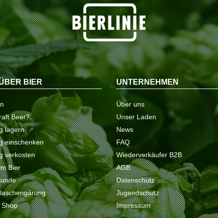
ÜBER BIER
UNTERNEHMEN
on
Über uns
raft Beer?
Unser Laden
ig lagern
News
tig einschenken
FAQ
ig verkosten
Wiederverkäufer B2B
 im Bier
AGB
kunde
Datenschutz
Flaschengärung
Jugendschutz
e Shop
Impressum