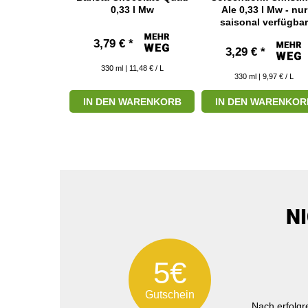
w
0,33 l Mw
Ale 0,33 l Mw - nur
saisonal verfügbar
*
3,79 € *
3,29 € *
 7,24 € / L
330
ml
| 11,48 € / L
330
ml
| 9,97 € / L
ARENKORB
IN DEN WARENKORB
IN DEN WARENKOR
N
5€
Gutschein
Nach erfolg