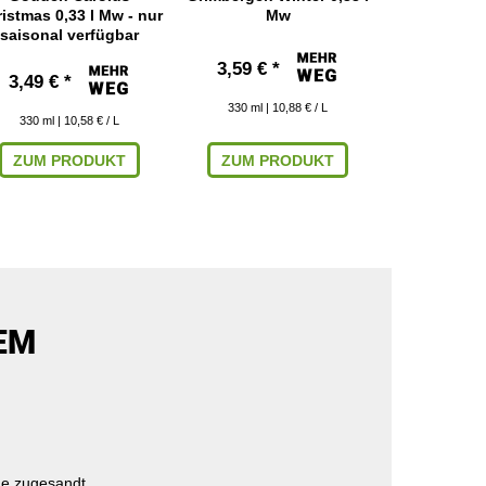
istmas 0,33 l Mw - nur
Mw
Mw - nur
saisonal verfügbar
verf
3,59 € *
3,49 € *
3,49 € 
330
ml
| 10,88 € / L
330
ml
| 10,58 € / L
330
ml
| 
ZUM PRODUKT
ZUM PRODUKT
ZUM P
EM
e zugesandt.