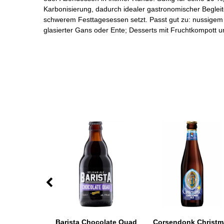
Karbonisierung, dadurch idealer gastronomischer Begleite
schwerem Festtagesessen setzt. Passt gut zu: nussigem 
glasierter Gans oder Ente; Desserts mit Fruchtkompott 
s Wit 0,33 l
Barista Chocolate Quad
Corsendonk Christm