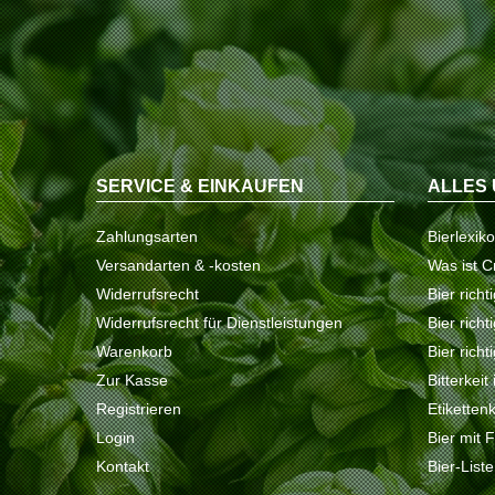
SERVICE & EINKAUFEN
ALLES 
Zahlungsarten
Bierlexik
Versandarten & -kosten
Was ist C
Widerrufsrecht
Bier richt
Widerrufsrecht für Dienstleistungen
Bier rich
Warenkorb
Bier richt
Zur Kasse
Bitterkeit
Registrieren
Etiketten
Login
Bier mit 
Kontakt
Bier-List