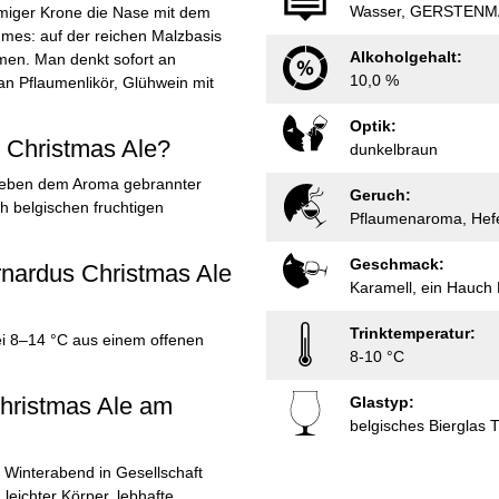
Wasser, GERSTENMAL
miger Krone die Nase mit dem
mmes: auf der reichen Malzbasis
Alkoholgehalt:
omen. Man denkt sofort an
10,0 %
n Pflaumenlikör, Glühwein mit
Optik:
 Christmas Ale?
dunkelbraun
neben dem Aroma gebrannter
Geruch:
 belgischen fruchtigen
Pflaumenaroma, Hefe
Geschmack:
ernardus Christmas Ale
Karamell, ein Hauch 
Trinktemperatur:
ei 8–14 °C aus einem offenen
8-10 °C
Christmas Ale am
Glastyp:
belgisches Bierglas T
n Winterabend in Gesellschaft
leichter Körper, lebhafte