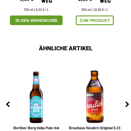
750
ml
| 9,32 € / L
250
ml
| 10,36 € / L
IN DEN WARENKORB
ZUM PRODUKT
ÄHNLICHE ARTIKEL
d
Berliner Berg India Pale Ale
Brauhaus Neulich Original 0,33