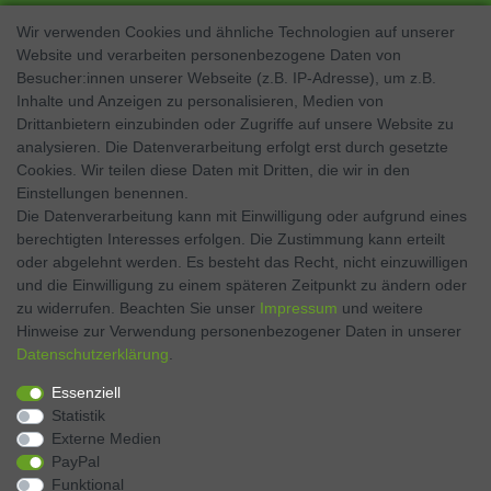
Wir verwenden Cookies und ähnliche Technologien auf unserer
Website und verarbeiten personenbezogene Daten von
SOCIAL MEDIA
Besucher:innen unserer Webseite (z.B. IP-Adresse), um z.B.
Inhalte und Anzeigen zu personalisieren, Medien von
Facebook
Drittanbietern einzubinden oder Zugriffe auf unsere Website zu
analysieren. Die Datenverarbeitung erfolgt erst durch gesetzte
Twitter
Cookies. Wir teilen diese Daten mit Dritten, die wir in den
Einstellungen benennen.
Instagram
Die Datenverarbeitung kann mit Einwilligung oder aufgrund eines
berechtigten Interesses erfolgen. Die Zustimmung kann erteilt
oder abgelehnt werden. Es besteht das Recht, nicht einzuwilligen
und die Einwilligung zu einem späteren Zeitpunkt zu ändern oder
Kontakt
VERTRAG WIDERRUFEN
zu widerrufen. Beachten Sie unser
Impressum
und weitere
Hinweise zur Verwendung personenbezogener Daten in unserer
Daten­schutz­erklärung
.
Zahlen Sie bequem per
Essenziell
Statistik
Externe Medien
PayPal
Funktional