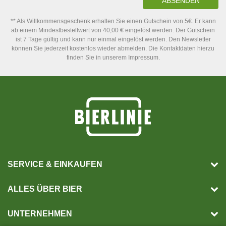
ABSENDEN
** Als Willkommensgeschenk erhalten Sie einen Gutschein von 5€. Er kann
ab einem Mindestbestellwert von 40,00 € eingelöst werden. Der Gutschein
ist 7 Tage gültig und kann nur einmal eingelöst werden. Den Newsletter
können Sie jederzeit kostenlos wieder abmelden. Die Kontaktdaten hierzu
finden Sie in unserem Impressum.
SERVICE & EINKAUFEN
ALLES ÜBER BIER
UNTERNEHMEN