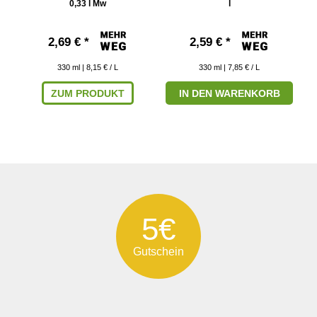
0,33 l Mw
l
2,69 € *
2,59 € *
330
ml
| 8,15 € / L
330
ml
| 7,85 € / L
ZUM PRODUKT
IN DEN WARENKORB
5€
Gutschein