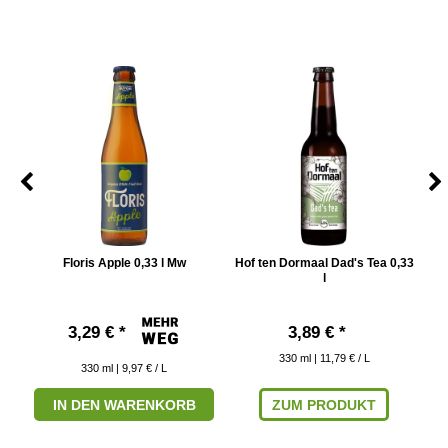
Floris Apple 0,33 l Mw
Hof ten Dormaal Dad's Tea 0,33
H
l
3,29 € *
3,89 € *
330
ml
| 11,79 € / L
330
ml
| 9,97 € / L
IN DEN WARENKORB
ZUM PRODUKT