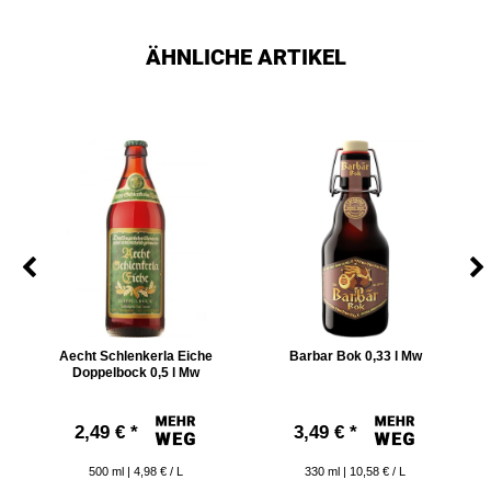
ÄHNLICHE ARTIKEL
Aecht Schlenkerla Eiche
Barbar Bok 0,33 l Mw
Doppelbock 0,5 l Mw
2,49 € *
3,49 € *
500
ml
| 4,98 € / L
330
ml
| 10,58 € / L