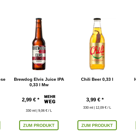
ose
Brewdog Elvis Juice IPA
Chili Beer 0,33 l
0,33 l Mw
2,99 € *
3,99 € *
330
ml
| 12,09 € / L
330
ml
| 9,06 € / L
ZUM PRODUKT
ZUM PRODUKT