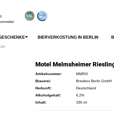
d
ommelier
GESCHENKE
BIERVERKOSTUNG IN BERLIN
B
,33 l
Motel Melmsheimer Riesling
Artikelnummer:
MMRI3
Brauerei:
Brewbox Berlin GmbH
Herkunft:
Deutschland
Alkoholgehalt:
6,2%
Inhalt:
330 ml