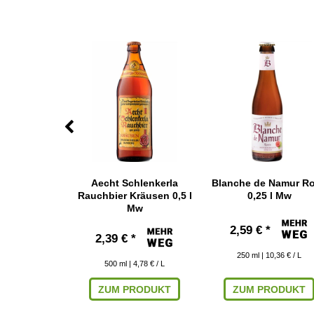
ien Belgian
Aecht Schlenkerla
Blanche de Namur R
A 0,33 l
Rauchbier Kräusen 0,5 l
0,25 l Mw
Mw
 € *
2,59 € *
2,39 € *
10,58 € / L
250
ml
| 10,36 € / L
500
ml
| 4,78 € / L
RODUKT
ZUM PRODUKT
ZUM PRODUKT