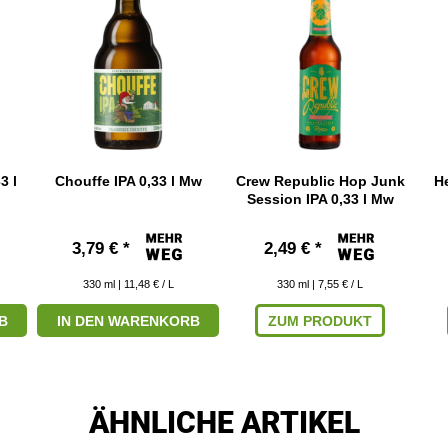
3 l
Chouffe IPA 0,33 l Mw
Crew Republic Hop Junk
He
Session IPA 0,33 l Mw
3,79 € *
2,49 € *
330
ml
| 11,48 € / L
330
ml
| 7,55 € / L
B
IN DEN WARENKORB
ZUM PRODUKT
ÄHNLICHE ARTIKEL