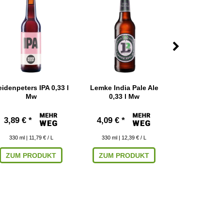
idenpeters IPA 0,33 l
Lemke India Pale Ale
Martin's In
Mw
0,33 l Mw
0,33
3,89 € *
4,09 € *
3,49 € 
330
ml
| 11,79 € / L
330
ml
| 12,39 € / L
330
ml
| 
ZUM PRODUKT
ZUM PRODUKT
ZUM P