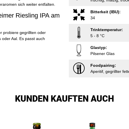
fruchtig, malzig, troc
eraromen sich weiter entfalten.
Bitterkeit (IBU):
eimer Riesling IPA am
34
Trinktemperatur:
r probiere gegrillten oder
5 - 8 °C
s oder Aal. Es passt auch
Glastyp:
Pilsener Glas
Foodpairing:
Aperitif, gegrillter f
KUNDEN KAUFTEN AUCH