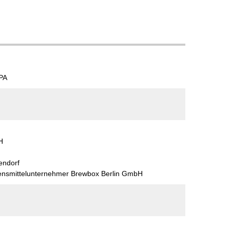
IPA
H
endorf
bensmittelunternehmer Brewbox Berlin GmbH