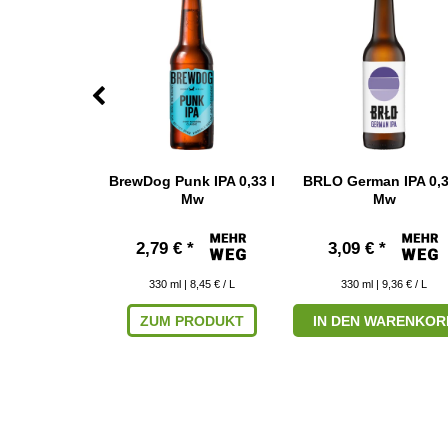
World White
BrewDog Punk IPA 0,33 l
BRLO German IPA 0,3
33 l Mw
Mw
Mw
*
2,79 € *
3,09 € *
 9,36 € / L
330
ml
| 8,45 € / L
330
ml
| 9,36 € / L
RODUKT
ZUM PRODUKT
IN DEN WARENKOR