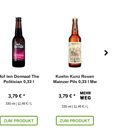
Hof ten Dormaal The
Kuehn Kunz Rosen
Lemke Ber
Politician 0,33 l
Mainzer Pils 0,33 l Mw
Coast IPA
3,79 € *
3,79 € *
3,29 € 
330
ml
| 11,48 € / L
330
ml
| 11,48 € / L
330
ml
|
ZUM PRODUKT
ZUM PRODUKT
ZUM P