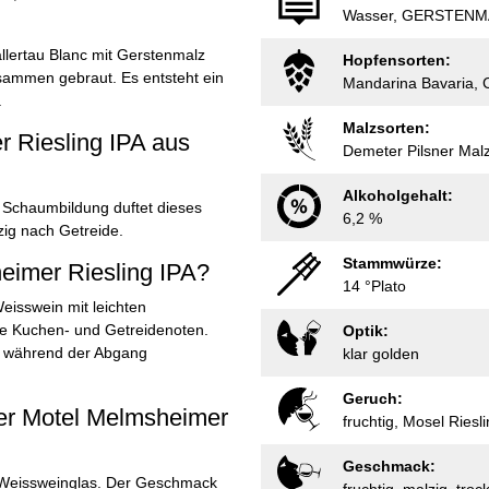
Wasser, GERSTENMA
llertau Blanc mit Gerstenmalz
Hopfensorten:
sammen gebraut. Es entsteht ein
Mandarina Bavaria, C
.
Malzsorten:
r Riesling IPA aus
Demeter Pilsner Malz
Alkoholgehalt:
 Schaumbildung duftet dieses
6,2 %
zig nach Getreide.
Stammwürze:
eimer Riesling IPA?
14 °Plato
Weisswein mit leichten
ge Kuchen- und Getreidenoten.
Optik:
, während der Abgang
klar golden
Geruch:
ier Motel Melmsheimer
fruchtig, Mosel Riesl
Geschmack:
m Weissweinglas. Der Geschmack