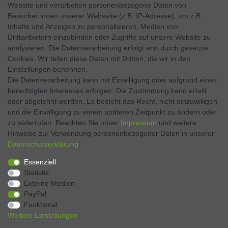
Website und verarbeiten personenbezogene Daten von
SOCIAL MEDIA
Besucher:innen unserer Webseite (z.B. IP-Adresse), um z.B.
Inhalte und Anzeigen zu personalisieren, Medien von
Facebook
Drittanbietern einzubinden oder Zugriffe auf unsere Website zu
analysieren. Die Datenverarbeitung erfolgt erst durch gesetzte
Twitter
Cookies. Wir teilen diese Daten mit Dritten, die wir in den
Einstellungen benennen.
Instagram
Die Datenverarbeitung kann mit Einwilligung oder aufgrund eines
berechtigten Interesses erfolgen. Die Zustimmung kann erteilt
oder abgelehnt werden. Es besteht das Recht, nicht einzuwilligen
und die Einwilligung zu einem späteren Zeitpunkt zu ändern oder
Kontakt
VERTRAG WIDERRUFEN
zu widerrufen. Beachten Sie unser
Impressum
und weitere
Hinweise zur Verwendung personenbezogener Daten in unserer
Daten­schutz­erklärung
.
Zahlen Sie bequem per
Essenziell
Statistik
Externe Medien
PayPal
Funktional
Weitere Einstellungen