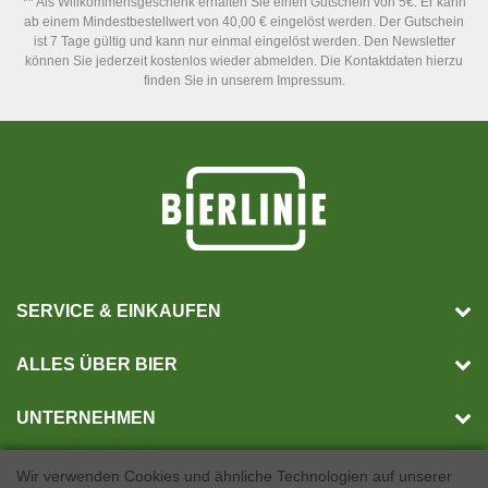
** Als Willkommensgeschenk erhalten Sie einen Gutschein von 5€. Er kann
ab einem Mindestbestellwert von 40,00 € eingelöst werden. Der Gutschein
ist 7 Tage gültig und kann nur einmal eingelöst werden. Den Newsletter
können Sie jederzeit kostenlos wieder abmelden. Die Kontaktdaten hierzu
finden Sie in unserem Impressum.
SERVICE & EINKAUFEN
ALLES ÜBER BIER
UNTERNEHMEN
Wir verwenden Cookies und ähnliche Technologien auf unserer