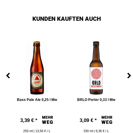
KUNDEN KAUFTEN AUCH
Bass Pale Ale 0,25 l Mw
BRLO Porter 0,33 l Mw
3,39 € *
3,09 € *
250
ml
| 13,56 € / L
330
ml
| 9,36 € / L