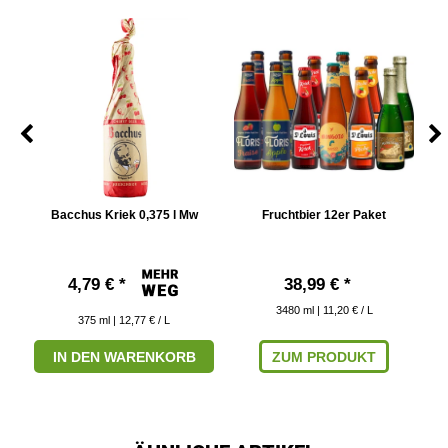
 l
Bacchus Kriek 0,375 l Mw
Fruchtbier 12er Paket
4,79 € *
38,99 € *
3480
ml
| 11,20 € / L
375
ml
| 12,77 € / L
IN DEN WARENKORB
ZUM PRODUKT