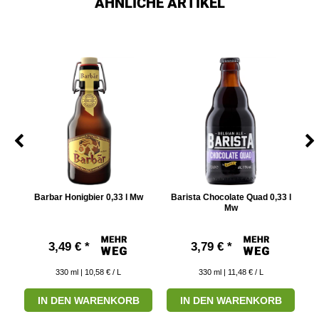
ÄHNLICHE ARTIKEL
e
Barbar Honigbier 0,33 l Mw
Barista Chocolate Quad 0,33 l
D
ar
Mw
3,49 € *
3,79 € *
330
ml
| 10,58 € / L
330
ml
| 11,48 € / L
IN DEN WARENKORB
IN DEN WARENKORB