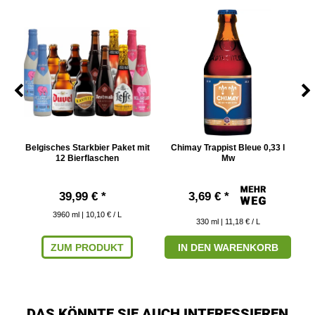
,33
Belgisches Starkbier Paket mit
Chimay Trappist Bleue 0,33 l
12 Bierflaschen
Mw
39,99 € *
3,69 € *
3960
ml
| 10,10 € / L
330
ml
| 11,18 € / L
ZUM PRODUKT
IN DEN WARENKORB
DAS KÖNNTE SIE AUCH INTERESSIEREN