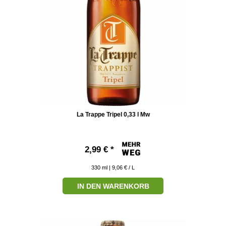
La Trappe Tripel 0,33 l Mw
2,99 € *
330
ml
| 9,06 € / L
IN DEN WARENKORB