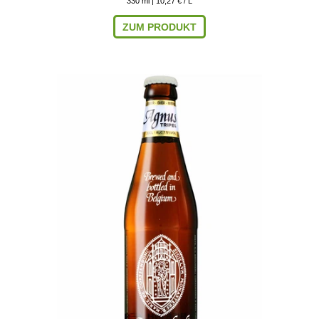
330
ml
| 10,27 € / L
ZUM PRODUKT