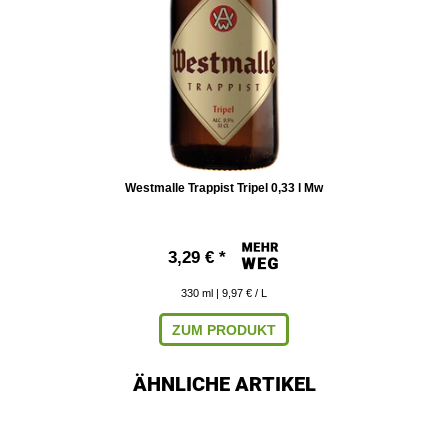
Westmalle Trappist Tripel 0,33 l Mw
3,29 € *
330
ml
| 9,97 € / L
ZUM PRODUKT
ÄHNLICHE ARTIKEL