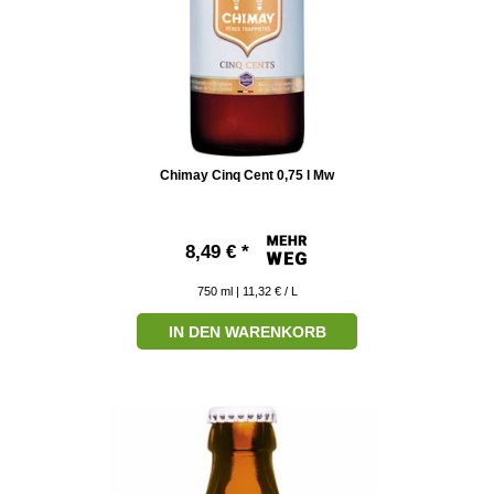
Chimay Cinq Cent 0,75 l Mw
8,49 € *
750
ml
| 11,32 € / L
IN DEN WARENKORB