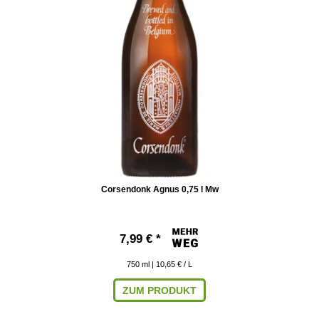
Corsendonk Agnus 0,75 l Mw
7,99 € *
750
ml
| 10,65 € / L
ZUM PRODUKT