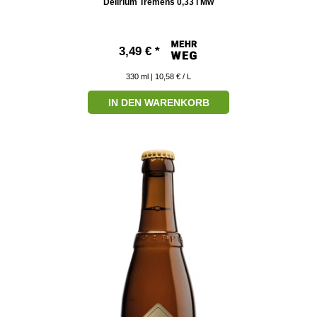
Delirium Tremens 0,33 l Mw
3,49 € *
330
ml
| 10,58 € / L
IN DEN WARENKORB