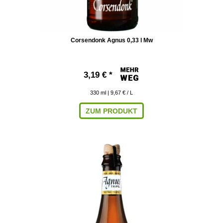
Corsendonk Agnus 0,33 l Mw
3,19 € *
330
ml
| 9,67 € / L
ZUM PRODUKT