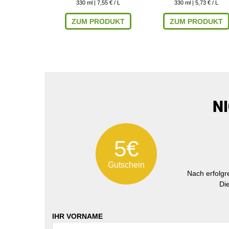
330
ml
| 7,55 € / L
330
ml
| 5,73 € / L
RODUKT
ZUM PRODUKT
ZUM PRODUKT
N
5€
Gutschein
Nach erfolg
Di
IHR VORNAME