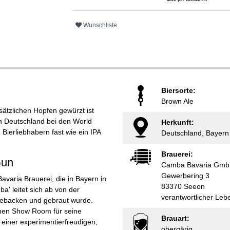
Wunschliste
Biersorte:
Brown Ale
sätzlichen Hopfen gewürzt ist
n Deutschland bei den World
Herkunft:
ierliebhabern fast wie ein IPA
Deutschland, Bayern
Brauerei:
Gun
Camba Bavaria Gm
Gewerbering 3
varia Brauerei, die in Bayern in
83370 Seeon
a' leitet sich ab von der
verantwortlicher Le
 gebacken und gebraut wurde.
inen Show Room für seine
Brauart:
u einer experimentierfreudigen,
obergärig