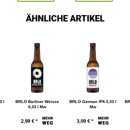
ÄHNLICHE ARTIKEL
3 l
BRLO Berliner Weisse
BRLO German IPA 0,33 l
BR
0,33 l Mw
Mw
2,99 € *
3,09 € *