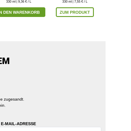
330
ml
| 9,36 € / L
330
ml
| 7,55 € / L
330
ml
|
IN DEN WARENKORB
ZUM PRODUKT
ZUM P
EM
e zugesandt.
in.
 E-MAIL-ADRESSE