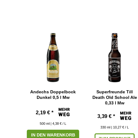
Andechs Doppelbock
Superfreunde Till
Dunkel 0,5 l Mw
Death Old School Ale
0,33 l Mw
2,19 € *
3,39 € *
500
ml
| 4,38 € / L
330
ml
| 10,27 € / L
IN DEN WARENKORB