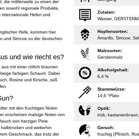
, die mittlerweile zu einen der
en sowohl regionale Produkte,
Zutaten:
 internationale Hefen und
Wasser, GERSTENMA
Hopfensorten:
 englischer Hefe, kommen hier
Amarillo, Simcoe, Sel
llo und Simcoe zu der deutschen
Malzsorten:
s und wie riecht es?
Gerstenmalz
aus mit einer rötlich braunen
Alkoholgehalt:
 beige farbigen Schaum. Dabei
6,4 %
sich, Rosine und Kirsche, süß
fen.
Stammwürze:
14,6 °Plato
Gun?
tter mit den fruchtigen Noten
Optik:
ter erscheinen malzige Noten von
trüb, kastanienbraun
Hauch von harziger Pinie
 halbtrocken und weiterhin
Geruch:
terem Geschmack, das trotz der
fruchtig (Pfirsich, Ro