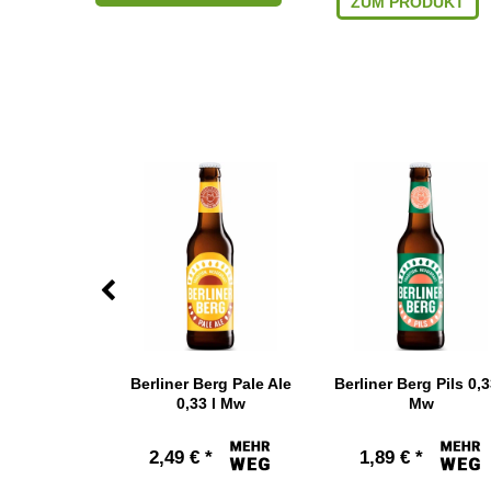
ZUM PRODUKT
h Nut Brown
Berliner Berg Pale Ale
Berliner Berg Pils 0,3
,35 l
0,33 l Mw
Mw
 € *
2,49 € *
1,89 € *
11,80 € / L