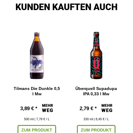
KUNDEN KAUFTEN AUCH
Tilmans Die Dunkle 0,5
Überquell Supadupa
l Mw
IPA 0,33 l Mw
3,89 € *
2,79 € *
500
ml
| 7,78 € / L
330
ml
| 8,45 € / L
ZUM PRODUKT
ZUM PRODUKT