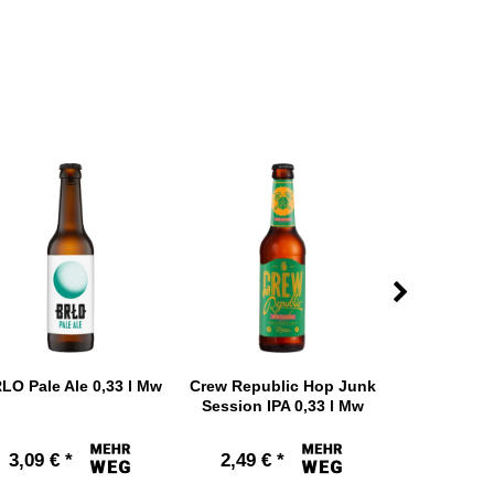
LO Pale Ale 0,33 l Mw
Crew Republic Hop Junk
Lemke Craft
Session IPA 0,33 l Mw
Pale Ale 
3,09 € *
2,49 € *
3,19 € 