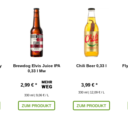
y
Brewdog Elvis Juice IPA
Chili Beer 0,33 l
Fl
0,33 l Mw
2,99 € *
3,99 € *
330
ml
| 12,09 € / L
330
ml
| 9,06 € / L
ZUM PRODUKT
ZUM PRODUKT