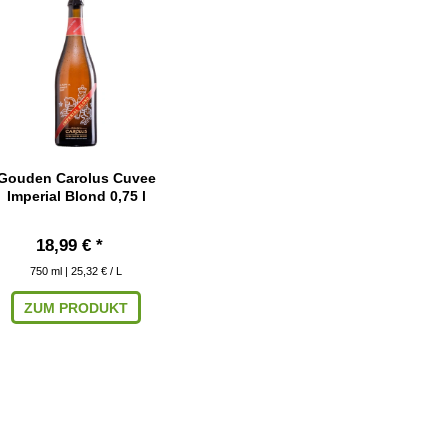
Gouden Carolus Cuvee
Imperial Blond 0,75 l
18,99 € *
750
ml
| 25,32 € / L
ZUM PRODUKT