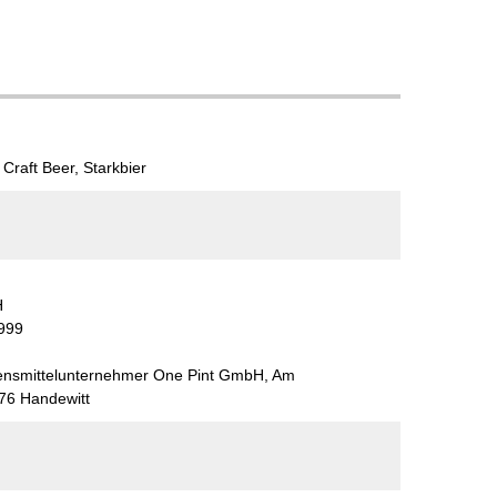
Craft Beer, Starkbier
H
999
bensmittelunternehmer One Pint GmbH, Am
76 Handewitt