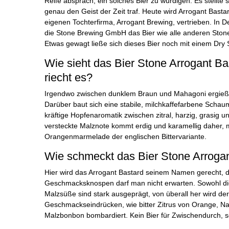
Reife absprach, ein solches Bier zu würdigen. Es stellte
genau den Geist der Zeit traf. Heute wird Arrogant Basta
eigenen Tochterfirma, Arrogant Brewing, vertrieben. In 
die Stone Brewing GmbH das Bier wie alle anderen Stone
Etwas gewagt ließe sich dieses Bier noch mit einem Dry S
Wie sieht das Bier Stone Arrogant Ba
riecht es?
Irgendwo zwischen dunklem Braun und Mahagoni ergießt 
Darüber baut sich eine stabile, milchkaffefarbene Schau
kräftige Hopfenaromatik zwischen zitral, harzig, grasig u
versteckte Malznote kommt erdig und karamellig daher,
Orangenmarmelade der englischen Bittervariante.
Wie schmeckt das Bier Stone Arrogan
Hier wird das Arrogant Bastard seinem Namen gerecht, d
Geschmacksknospen darf man nicht erwarten. Sowohl die 
Malzsüße sind stark ausgeprägt, von überall her wird d
Geschmackseindrücken, wie bitter Zitrus von Orange, N
Malzbonbon bombardiert. Kein Bier für Zwischendurch, 