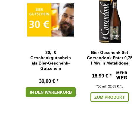
30,- €
Bier Geschenk Set
Geschenkgutschein
Corsendonk Pater 0,7
als Bier-Geschenk-
l Mw in Metalldose
Gutschein
16,99 € *
30,00 € *
750
ml
| 22,65 € / L
IN DEN WARENKORB
ZUM PRODUKT