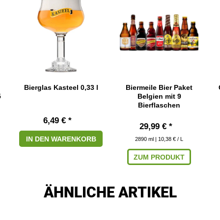
Bierglas Kasteel 0,33 l
Biermeile Bier Paket
5
Belgien mit 9
Bierflaschen
6,49 € *
29,99 € *
IN DEN WARENKORB
2890
ml
| 10,38 € / L
ZUM PRODUKT
ÄHNLICHE ARTIKEL