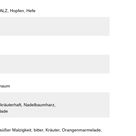
LZ, Hopfen, Hefe
chaum
 kräuterhaft, Nadelbaumharz,
lade
lsüßer Malzigkeit, bitter, Kräuter, Orangenmarmelade,