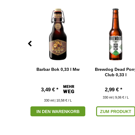
tion Double
Barbar Bok 0,33 l Mw
Brewdog Dead Pon
,33 l
Club 0,33 l
 € *
3,49 € *
2,99 € *
10,58 € / L
330
ml
| 9,06 € / L
330
ml
| 10,58 € / L
RODUKT
IN DEN WARENKORB
ZUM PRODUKT