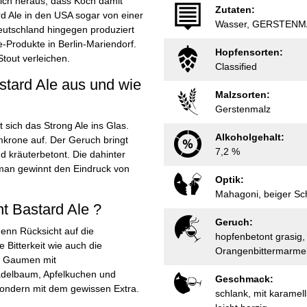
 sich heraus, dass Koch damit
Zutaten:
rd Ale in den USA sogar von einer
Wasser, GERSTENMA
Deutschland hingegen produziert
-Produkte in Berlin-Mariendorf.
Hopfensorten:
tout verleichen.
Classified
stard Ale aus und wie
Malzsorten:
Gerstenmalz
sich das Strong Ale ins Glas.
Alkoholgehalt:
mkrone auf. Der Geruch bringt
7,2 %
nd kräuterbetont. Die dahinter
 man gewinnt den Eindruck von
Optik:
Mahagoni, beiger S
t Bastard Ale ?
Geruch:
enn Rücksicht auf die
hopfenbetont grasig,
Bitterkeit wie auch die
Orangenbittermarme
er Gaumen mit
adelbaum, Apfelkuchen und
Geschmack:
sondern mit dem gewissen Extra.
schlank, mit karamel