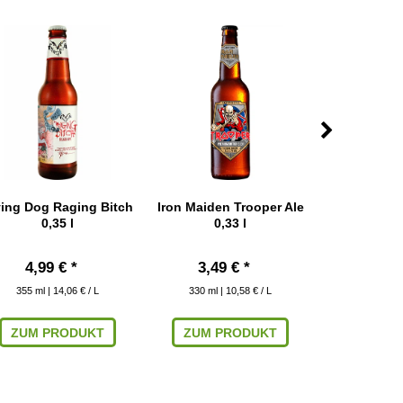
ying Dog Raging Bitch
Iron Maiden Trooper Ale
Sierra Nev
0,35 l
0,33 l
0,3
4,99 € *
3,49 € *
3,59
355
ml
| 14,06 € / L
330
ml
| 10,58 € / L
350
ml
| 
ZUM PRODUKT
ZUM PRODUKT
ZUM P