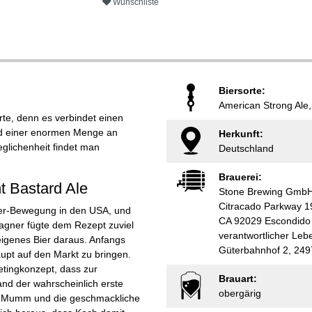
Wunschliste
Biersorte:
American Strong Ale, 
rte, denn es verbindet einen
nd einer enormen Menge an
Herkunft:
eglichenheit findet man
Deutschland
Brauerei:
t Bastard Ale
Stone Brewing Gmb
Citracado Parkway 1
Beer-Bewegung in den USA, und
CA 92029 Escondido
Wagner fügte dem Rezept zuviel
verantwortlicher Le
igenes Bier daraus. Anfangs
Güterbahnhof 2, 249
upt auf den Markt zu bringen.
etingkonzept, dass zur
Brauart:
nd der wahrscheinlich erste
obergärig
 den Mumm und die geschmackliche