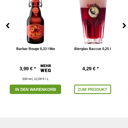
 l
Barbar Rouge 0,33 l Mw
Bierglas Baccus 0,25 l
3,99 € *
4,29 € *
330
ml
| 12,09 € / L
IN DEN WARENKORB
ZUM PRODUKT