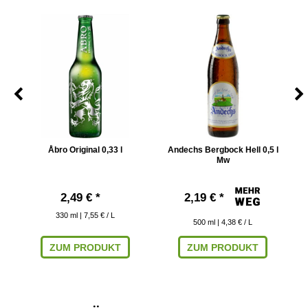
5 l
Åbro Original 0,33 l
Andechs Bergbock Hell 0,5 l
Bu
Mw
2,49 € *
2,19 € *
330
ml
| 7,55 € / L
500
ml
| 4,38 € / L
ZUM PRODUKT
ZUM PRODUKT