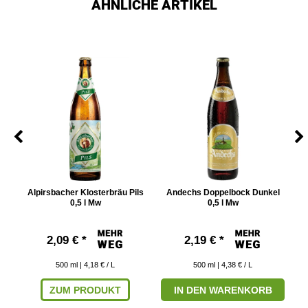
ÄHNLICHE ARTIKEL
 Mw
Alpirsbacher Klosterbräu Pils
Andechs Doppelbock Dunkel
C
0,5 l Mw
0,5 l Mw
2,09 € *
2,19 € *
500
ml
| 4,18 € / L
500
ml
| 4,38 € / L
ZUM PRODUKT
IN DEN WARENKORB