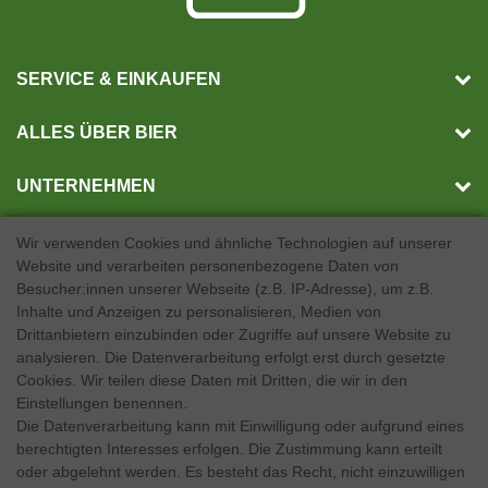
SERVICE & EINKAUFEN
ALLES ÜBER BIER
UNTERNEHMEN
Wir verwenden Cookies und ähnliche Technologien auf unserer
Website und verarbeiten personenbezogene Daten von
SOCIAL MEDIA
Besucher:innen unserer Webseite (z.B. IP-Adresse), um z.B.
Inhalte und Anzeigen zu personalisieren, Medien von
Facebook
Drittanbietern einzubinden oder Zugriffe auf unsere Website zu
analysieren. Die Datenverarbeitung erfolgt erst durch gesetzte
Twitter
Cookies. Wir teilen diese Daten mit Dritten, die wir in den
Einstellungen benennen.
Instagram
Die Datenverarbeitung kann mit Einwilligung oder aufgrund eines
berechtigten Interesses erfolgen. Die Zustimmung kann erteilt
oder abgelehnt werden. Es besteht das Recht, nicht einzuwilligen