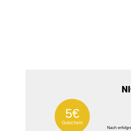
N
5€
Gutschein
Nach erfolg