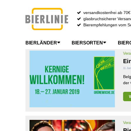
versandkostenfrei ab 70€
glasbruchsicherer Versan
SUCHE NACH TAG: TEUFEL
Bierempfehlungen vom S
BIERLÄNDER
BIERSORTEN
BIER
Vera
Ei
11 Jan
Belg
der
Vera
Bi