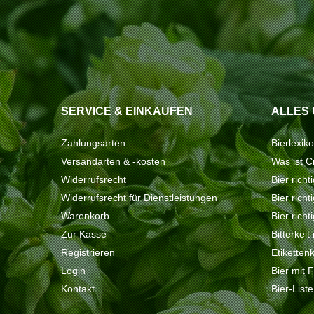
SERVICE & EINKAUFEN
ALLES 
Zahlungsarten
Bierlexik
Versandarten & -kosten
Was ist C
Widerrufsrecht
Bier richt
Widerrufsrecht für Dienstleistungen
Bier rich
Warenkorb
Bier richt
Zur Kasse
Bitterkeit
Registrieren
Etiketten
Login
Bier mit 
Kontakt
Bier-List