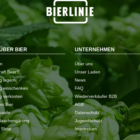
ÜBER BIER
UNTERNEHMEN
on
Über uns
raft Beer?
Unser Laden
ig lagern
News
tig einschenken
FAQ
ig verkosten
Wiederverkäufer B2B
 im Bier
AGB
kunde
Datenschutz
Flaschengärung
Jugendschutz
e Shop
Impressum