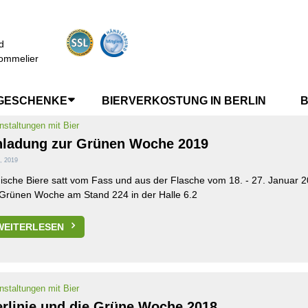
d
SBIERE
ommelier
GESCHENKE
BIERVERKOSTUNG IN BERLIN
B
nstaltungen mit Bier
nladung zur Grünen Woche 2019
, 2019
ische Biere satt vom Fass und aus der Flasche vom 18. - 27. Januar 2
 Grünen Woche am Stand 224 in der Halle 6.2
WEITERLESEN
nstaltungen mit Bier
erlinie und die Grüne Woche 2018