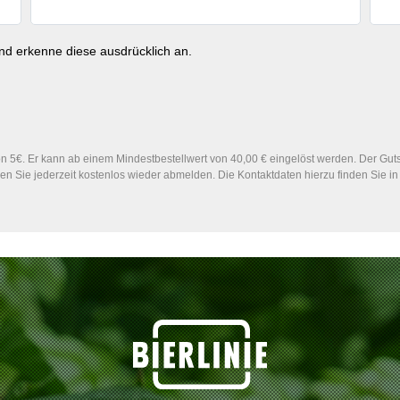
d erkenne diese ausdrücklich an.
 5€. Er kann ab einem Mindestbestellwert von 40,00 € eingelöst werden. Der Gutsc
n Sie jederzeit kostenlos wieder abmelden. Die Kontaktdaten hierzu finden Sie 