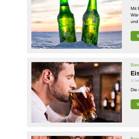
Mit 
Wärm
und 
Bierv
Ei
12 Jan
Die 
Bierv