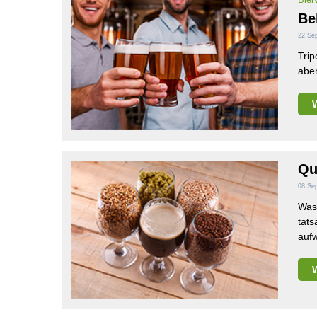
Be
22 Se
Trip
aber
Qu
08 Se
Was 
tats
aufw