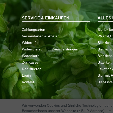
SERVICE & EINKAUFEN
ALLES 
Zahlungsarten
Bierlexik
Versandarten & -kosten
Was ist C
Widerrufsrecht
Bier richt
Widerrufsrecht für Dienstleistungen
Bier rich
Warenkorb
Bier richt
Zur Kasse
Bitterkeit
Registrieren
Etiketten
Login
Bier mit 
Kontakt
Bier-List
Wir verwenden Cookies und ähnliche Technologien auf 
Besucher:innen unserer Webseite (z.B. IP-Adresse), um z