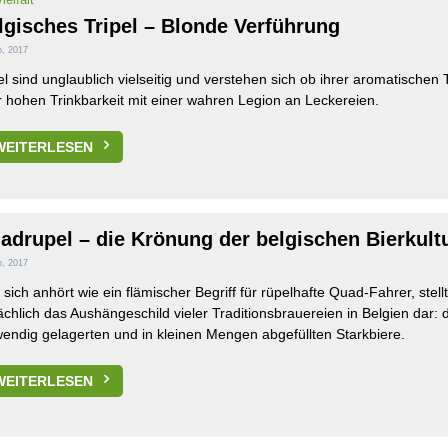
lgisches Tripel – Blonde Verführung
p, 2017
el sind unglaublich vielseitig und verstehen sich ob ihrer aromatischen T
 hohen Trinkbarkeit mit einer wahren Legion an Leckereien.
WEITERLESEN
adrupel – die Krönung der belgischen Bierkult
p, 2017
sich anhört wie ein flämischer Begriff für rüpelhafte Quad-Fahrer, stellt
ächlich das Aushängeschild vieler Traditionsbrauereien in Belgien dar: 
endig gelagerten und in kleinen Mengen abgefüllten Starkbiere.
WEITERLESEN