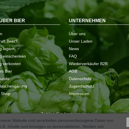
ÜBER BIER
UNTERNEHMEN
on
Über uns
raft Beer?
Unser Laden
ig lagern
News
tig einschenken
FAQ
ig verkosten
Wiederverkäufer B2B
 im Bier
AGB
kunde
Datenschutz
Flaschengärung
Jugendschutz
e Shop
Impressum
Zahlen Sie bequem per
unserer Website und verarbeiten personenbezogene Daten von
.B. Inhalte und Anzeigen zu personalisieren, Medien von