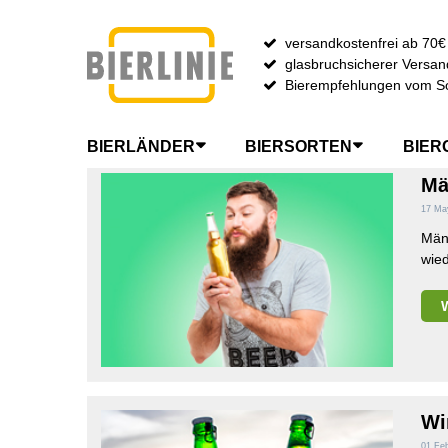
versandkostenfrei ab 70€
glasbruchsicherer Versan
SUCHE NACH TAG: STARKB
Bierempfehlungen vom S
BIERLÄNDER
BIERSORTEN
BIER
Mä
17 Ma
Männ
wie
Wi
01 Fe