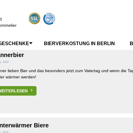
d
IER
ommelier
GESCHENKE
BIERVERKOSTUNG IN BERLIN
B
nnerbier
y, 2019
er lieben Bier und das besonders jetzt zum Vatertag und wenn die Ta
der wärmer werden!
WEITERLESEN
nterwärmer Biere
b, 2019