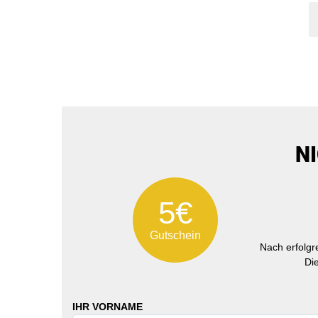
N
5€
Gutschein
Nach erfolg
Di
IHR VORNAME