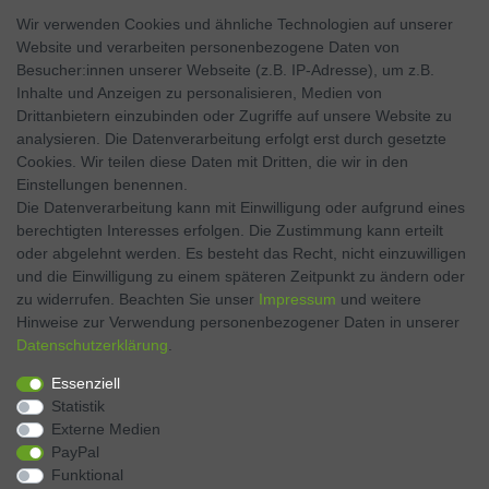
Wir verwenden Cookies und ähnliche Technologien auf unserer
Website und verarbeiten personenbezogene Daten von
SOCIAL MEDIA
Besucher:innen unserer Webseite (z.B. IP-Adresse), um z.B.
Inhalte und Anzeigen zu personalisieren, Medien von
Facebook
Drittanbietern einzubinden oder Zugriffe auf unsere Website zu
analysieren. Die Datenverarbeitung erfolgt erst durch gesetzte
Twitter
Cookies. Wir teilen diese Daten mit Dritten, die wir in den
Einstellungen benennen.
Instagram
Die Datenverarbeitung kann mit Einwilligung oder aufgrund eines
berechtigten Interesses erfolgen. Die Zustimmung kann erteilt
oder abgelehnt werden. Es besteht das Recht, nicht einzuwilligen
und die Einwilligung zu einem späteren Zeitpunkt zu ändern oder
Kontakt
VERTRAG WIDERRUFEN
zu widerrufen. Beachten Sie unser
Impressum
und weitere
Hinweise zur Verwendung personenbezogener Daten in unserer
Daten­schutz­erklärung
.
Zahlen Sie bequem per
Essenziell
Statistik
Externe Medien
PayPal
Funktional