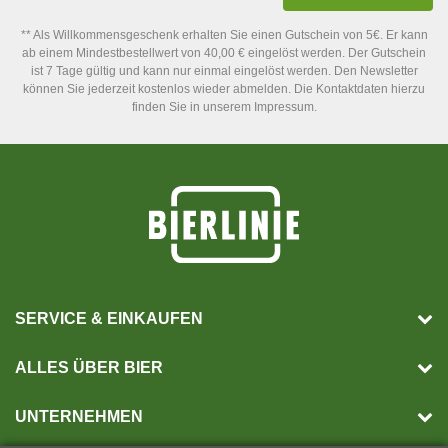
** Als Willkommensgeschenk erhalten Sie einen Gutschein von 5€. Er kann
ab einem Mindestbestellwert von 40,00 € eingelöst werden. Der Gutschein
ist 7 Tage gültig und kann nur einmal eingelöst werden. Den Newsletter
können Sie jederzeit kostenlos wieder abmelden. Die Kontaktdaten hierzu
finden Sie in unserem Impressum.
SERVICE & EINKAUFEN
ALLES ÜBER BIER
UNTERNEHMEN