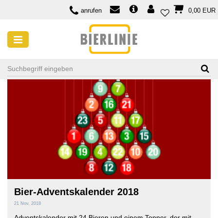
anrufen
0,00 EUR
SUCHE NACH TAG: BIERE DE GARDE
Bier-Adventskalender 2018
21 Nov, 2018
Adventskalender mit 24 Bieren und einem Topper, der mit