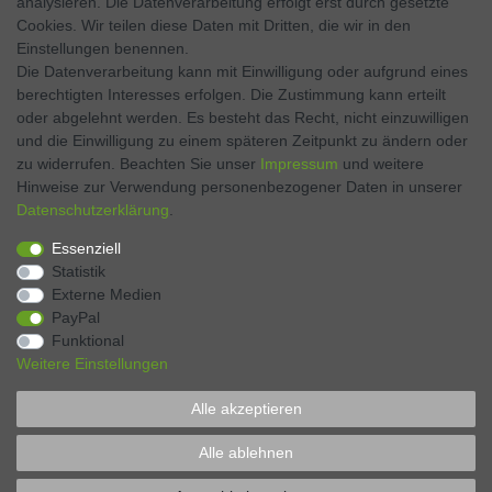
analysieren. Die Datenverarbeitung erfolgt erst durch gesetzte
Twitter
Cookies. Wir teilen diese Daten mit Dritten, die wir in den
Einstellungen benennen.
Instagram
Die Datenverarbeitung kann mit Einwilligung oder aufgrund eines
berechtigten Interesses erfolgen. Die Zustimmung kann erteilt
oder abgelehnt werden. Es besteht das Recht, nicht einzuwilligen
und die Einwilligung zu einem späteren Zeitpunkt zu ändern oder
Kontakt
VERTRAG WIDERRUFEN
zu widerrufen. Beachten Sie unser
Impressum
und weitere
Hinweise zur Verwendung personenbezogener Daten in unserer
Daten­schutz­erklärung
.
Zahlen Sie bequem per
Essenziell
Statistik
Externe Medien
PayPal
Funktional
Weitere Einstellungen
Alle akzeptieren
* Preise verstehen sich inkl. MwSt., zzgl. Pfand, zzgl. Versand
Alle ablehnen
© Copyright 2026 Bierlinie GmbH. Alle Rechte vorbehalten..