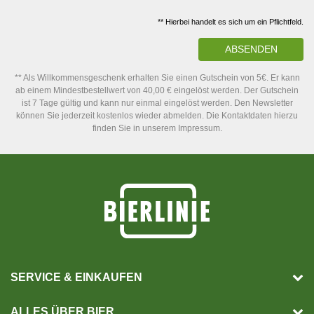
** Hierbei handelt es sich um ein Pflichtfeld.
ABSENDEN
** Als Willkommensgeschenk erhalten Sie einen Gutschein von 5€. Er kann
ab einem Mindestbestellwert von 40,00 € eingelöst werden. Der Gutschein
ist 7 Tage gültig und kann nur einmal eingelöst werden. Den Newsletter
können Sie jederzeit kostenlos wieder abmelden. Die Kontaktdaten hierzu
finden Sie in unserem Impressum.
SERVICE & EINKAUFEN
ALLES ÜBER BIER