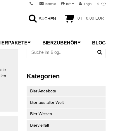
Kontakt
Info
Login
0
0
0,00 EUR
SUCHEN
IERPAKETE
BIERZUBEHÖR
BLOG
 die
Kategorien
elen
Bier Angebote
Bier aus aller Welt
Bier Wissen
Biervielfalt