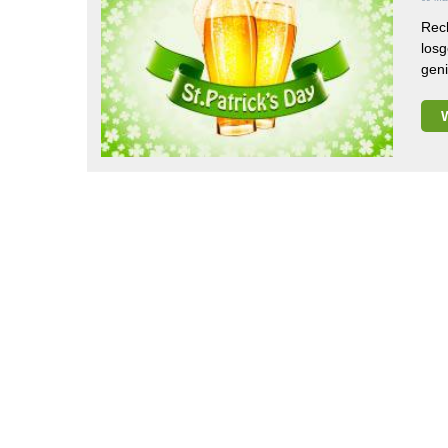
Rech
losg
geni