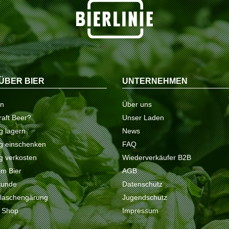
ÜBER BIER
UNTERNEHMEN
on
Über uns
raft Beer?
Unser Laden
ig lagern
News
tig einschenken
FAQ
ig verkosten
Wiederverkäufer B2B
 im Bier
AGB
kunde
Datenschutz
Flaschengärung
Jugendschutz
e Shop
Impressum