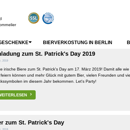
d
US IRLAND
ommelier
GESCHENKE
BIERVERKOSTUNG IN BERLIN
B
nladung zum St. Patrick's Day 2019
r, 2019
e irische Biere zum St. Patrick's Day am 17. März 2019! Damit alle wie
 feiern können und mehr Glück mit gutem Bier, vielen Freunden und vi
ckssymbolen im diesem Jahr bekommen. Let's Party!
WEITERLESEN
er zum St. Patrick's Day
r, 2018