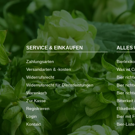
SERVICE & EINKAUFEN
ALLES 
Zahlungsarten
Bierlexik
Versandarten & -kosten
Was ist C
Widerrufsrecht
Bier richt
Widerrufsrecht für Dienstleistungen
Bier rich
Warenkorb
Bier richt
Zur Kasse
Bitterkeit
Registrieren
Etiketten
Login
Bier mit 
Kontakt
Bier-List