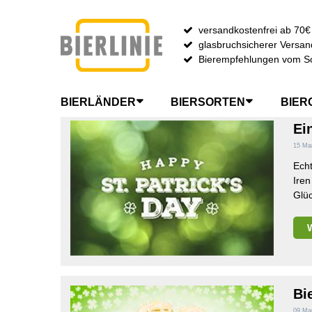
versandkostenfrei ab 70€
glasbruchsicherer Versan
SUCHE NACH TAG: BIER A
Bierempfehlungen vom S
BIERLÄNDER
BIERSORTEN
BIER
Ei
15 Ma
Echt
Iren
Glü
Bi
09 Ma