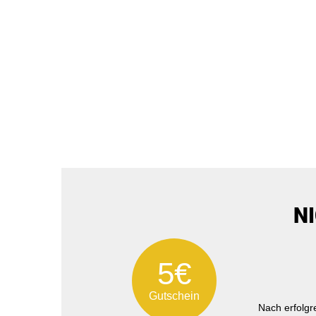
N
5€
Gutschein
Nach erfolg