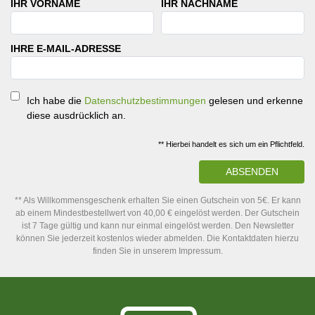
IHR VORNAME
IHR NACHNAME
IHRE E-MAIL-ADRESSE
Ich habe die
Datenschutzbestimmungen
gelesen und erkenne
diese ausdrücklich an.
** Hierbei handelt es sich um ein Pflichtfeld.
ABSENDEN
** Als Willkommensgeschenk erhalten Sie einen Gutschein von 5€. Er kann
ab einem Mindestbestellwert von 40,00 € eingelöst werden. Der Gutschein
ist 7 Tage gültig und kann nur einmal eingelöst werden. Den Newsletter
können Sie jederzeit kostenlos wieder abmelden. Die Kontaktdaten hierzu
finden Sie in unserem Impressum.