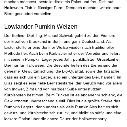
machen möchtest, bestelle direkt ein Paket und freu Dich auf
Halloween-Flair in flüssiger Form. Dennoch möchten wir ein paar
Biere gesondert vorstellen:
Lowlander Pumkin Weizen
Der Berliner Dipl.-Ing. Michael Schwab gehört zu den Pionieren
der kreativen Braukunst in Berlin und ganz Deutschland. Als
Erster stellte er eine Berliner Weiße wieder nach traditioneller
Methode her. Auch beim Kürbisbier ist er der Vorreiter und liefert
mit seinem Pumpkin Lager jedes Jahr pünktlich zur Gruselzeit ein
Bier nur für Halloween. Die Besonderheiten des Bieres sind die
geheime Gewürzmischung, die Bio-Qualität, sowie die Tatsache,
dass es sich um ein Lager, also ein untergäriges Bier, handelt. Im
Glas zeigt es eine helle Bernsteinfarbe, der Geruch wird vor allem
von Ingwer, Zimt und von malziger Süße unterstützten
Kürbisnoten bestimmt. Beim Trinken ist es angenehm schlank, die
Gewürznoten überraschend subtil. Dies ist die größte Stärke des
Pumpkin Lagers, denn anders als viele Pumkin Ales hält es sich
gewürz- und kürbistechnisch zurück, und bleibt so süffig und eine
leckere Option über die ganze Dauer der Halloweenparty.