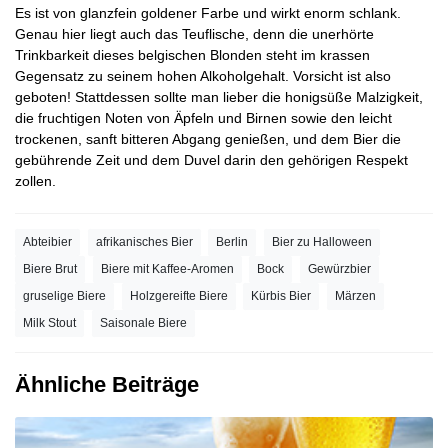
Es ist von glanzfein goldener Farbe und wirkt enorm schlank.
Genau hier liegt auch das Teuflische, denn die unerhörte
Trinkbarkeit dieses belgischen Blonden steht im krassen
Gegensatz zu seinem hohen Alkoholgehalt. Vorsicht ist also
geboten! Stattdessen sollte man lieber die honigsüße Malzigkeit,
die fruchtigen Noten von Äpfeln und Birnen sowie den leicht
trockenen, sanft bitteren Abgang genießen, und dem Bier die
gebührende Zeit und dem Duvel darin den gehörigen Respekt
zollen.
Abteibier
afrikanisches Bier
Berlin
Bier zu Halloween
Biere Brut
Biere mit Kaffee-Aromen
Bock
Gewürzbier
gruselige Biere
Holzgereifte Biere
Kürbis Bier
Märzen
Milk Stout
Saisonale Biere
Ähnliche Beiträge