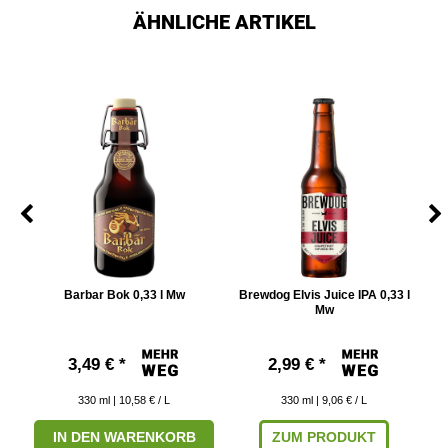
ÄHNLICHE ARTIKEL
 l
Barbar Bok 0,33 l Mw
Brewdog Elvis Juice IPA 0,33 l
Mw
3,49 € *
2,99 € *
330
ml
| 10,58 € / L
330
ml
| 9,06 € / L
IN DEN WARENKORB
ZUM PRODUKT