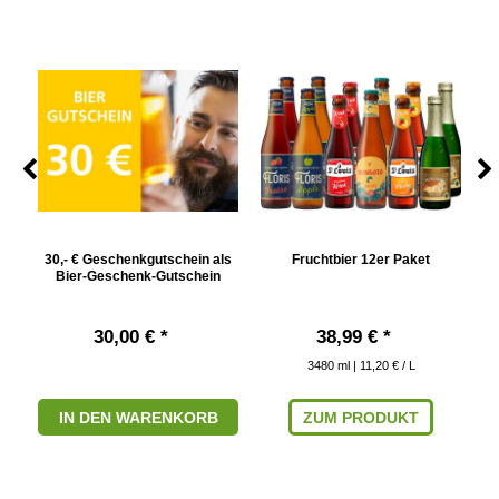
5 l
30,- € Geschenkgutschein als
Fruchtbier 12er Paket
Bier-Geschenk-Gutschein
30,00 € *
38,99 € *
3480
ml
| 11,20 € / L
IN DEN WARENKORB
ZUM PRODUKT