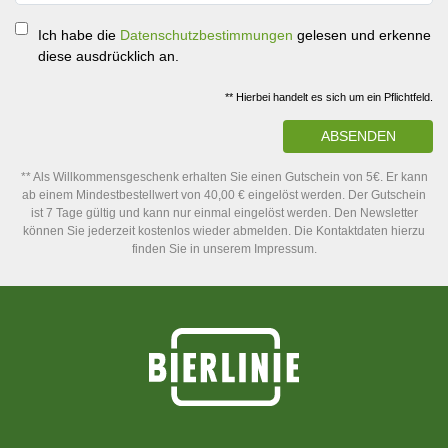
Ich habe die
Datenschutzbestimmungen
gelesen und erkenne
diese ausdrücklich an.
** Hierbei handelt es sich um ein Pflichtfeld.
ABSENDEN
** Als Willkommensgeschenk erhalten Sie einen Gutschein von 5€. Er kann
ab einem Mindestbestellwert von 40,00 € eingelöst werden. Der Gutschein
ist 7 Tage gültig und kann nur einmal eingelöst werden. Den Newsletter
können Sie jederzeit kostenlos wieder abmelden. Die Kontaktdaten hierzu
finden Sie in unserem Impressum.