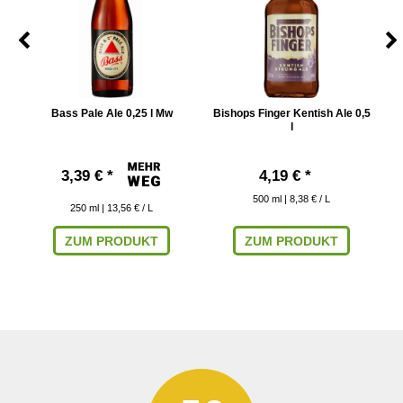
Bass Pale Ale 0,25 l Mw
Bishops Finger Kentish Ale 0,5
E
l
3,39 € *
4,19 € *
500
ml
| 8,38 € / L
250
ml
| 13,56 € / L
ZUM PRODUKT
ZUM PRODUKT