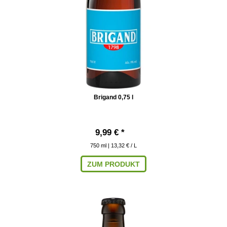
Brigand 0,75 l
9,99 € *
750
ml
| 13,32 € / L
ZUM PRODUKT