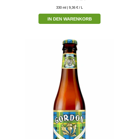
330
ml
| 9,36 € / L
IN DEN WARENKORB