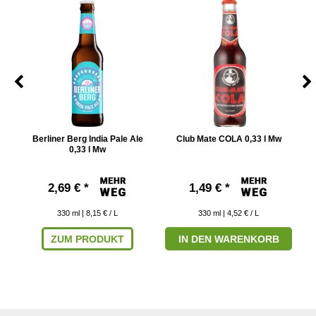
Berliner Berg India Pale Ale
Club Mate COLA 0,33 l Mw
C
0,33 l Mw
2,69 € *
1,49 € *
330
ml
| 8,15 € / L
330
ml
| 4,52 € / L
ZUM PRODUKT
IN DEN WARENKORB