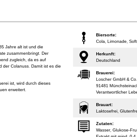
Biersorte:
Cola, Limonade, Soft
5 Jahre alt ist und die
ate zusammenbringt. Der
Herkunft:
hend zugleich, da es auf
Deutschland
d der Colanuss. Damit ist es die
Brauerei:
Loscher GmbH & Co
erei ist, wird durch dieses
91481 Münchsteinac
en erweitert.
Verantwortlicher Le
Brauart:
Laktosefrei, Glutenfr
Zutaten:
Wasser, Glukose-Fruk
Extrakt mit mind. 0,