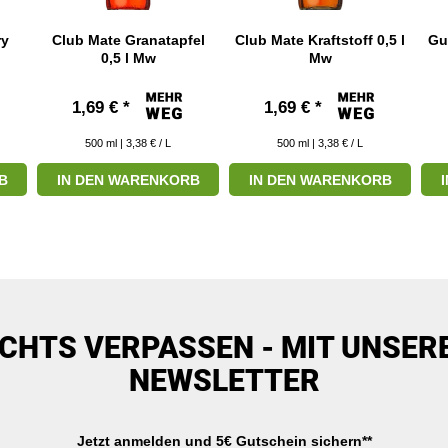
ry
Club Mate Granatapfel
Club Mate Kraftstoff 0,5 l
Gu
0,5 l Mw
Mw
1,69 € *
1,69 € *
500
ml
| 3,38 € / L
500
ml
| 3,38 € / L
B
IN DEN WARENKORB
IN DEN WARENKORB
ICHTS VERPASSEN - MIT UNSER
NEWSLETTER
Jetzt anmelden und 5€ Gutschein sichern**