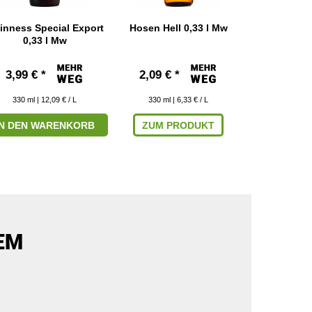
inness Special Export
Hosen Hell 0,33 l Mw
Meteor Lage
0,33 l Mw
3,99 € *
2,09 € *
1,89 € 
330
ml
| 12,09 € / L
330
ml
| 6,33 € / L
330
ml
|
IN DEN WARENKORB
ZUM PRODUKT
ZUM P
EM