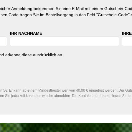
reicher Anmeldung bekommen Sie eine E-Mail mit einem Gutschein-Cod
esen Code tragen Sie im Bestellvorgang in das Feld "Gutschein-Code" e
IHR NACHNAME
IHRE
d erkenne diese ausdrücklich an.
 5€. Er kann ab einem Mindestbestellwert von 40,00 € eingelöst werden. Der Gutsc
n Sie jederzeit kostenlos wieder abmelden. Die Kontaktdaten hierzu finden Sie 