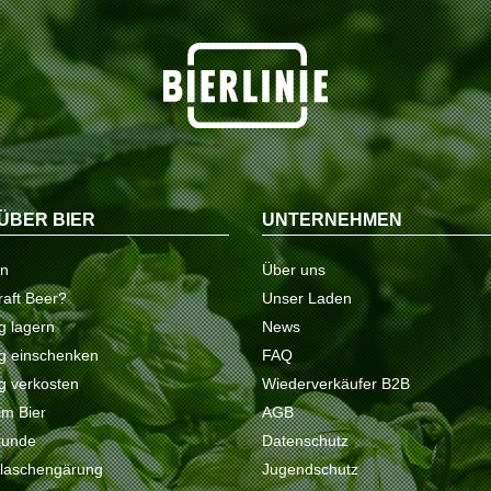
ÜBER BIER
UNTERNEHMEN
on
Über uns
raft Beer?
Unser Laden
ig lagern
News
tig einschenken
FAQ
ig verkosten
Wiederverkäufer B2B
 im Bier
AGB
kunde
Datenschutz
Flaschengärung
Jugendschutz