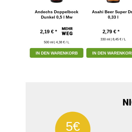
enry Mate
Andechs Doppelbock
Asahi Beer Super D
,5 l Mw
Dunkel 0,5 l Mw
0,33 l
*
2,19 € *
2,79 € *
330
ml
| 8,45 € / L
 3,38 € / L
500
ml
| 4,38 € / L
ARENKORB
IN DEN WARENKORB
IN DEN WARENKOR
N
5€