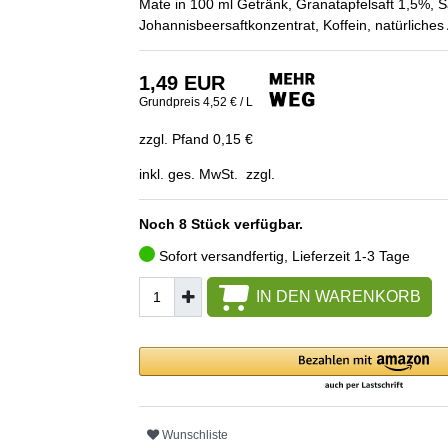
Mate in 100 ml Getränk, Granatapfelsaft 1,5%, S
Johannisbeersaftkonzentrat, Koffein, natürliche
1,49 EUR
Grundpreis
4,52 € / L
zzgl. Pfand 0,15 €
inkl. ges. MwSt. zzgl.
Noch 8 Stück verfügbar.
Sofort versandfertig, Lieferzeit 1-3 Tage
IN DEN WARENKORB
Wunschliste