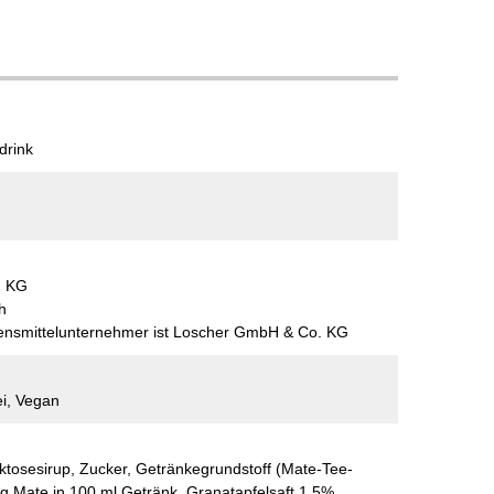
drink
. KG
h
bensmittelunternehmer ist Loscher GmbH & Co. KG
ei, Vegan
tosesirup, Zucker, Getränkegrundstoff (Mate-Tee-
4 g Mate in 100 ml Getränk, Granatapfelsaft 1,5%,