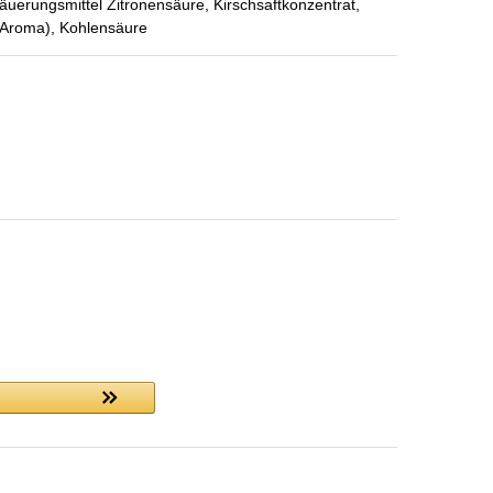
äuerungsmittel Zitronensäure, Kirschsaftkonzentrat,
s Aroma), Kohlensäure