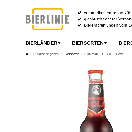
versandkostenfrei ab 70€
glasbruchsicherer Versan
Bierempfehlungen vom S
BIERLÄNDER
BIERSORTEN
BIER
Zur Startseite gehen
Biersorten
Club Mate COLA 0,33 l Mw