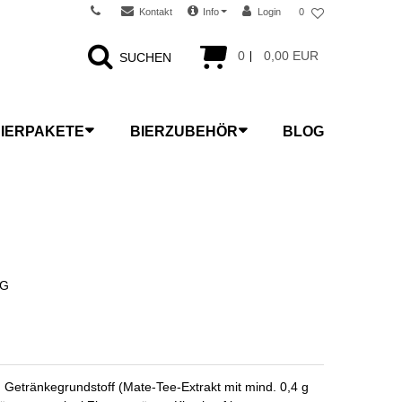
Kontakt
Info
Login
0
0
0,00 EUR
SUCHEN
IERPAKETE
BIERZUBEHÖR
BLOG
KG
 Getränkegrundstoff (Mate-Tee-Extrakt mit mind. 0,4 g