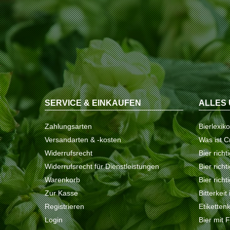
SERVICE & EINKAUFEN
ALLES 
Zahlungsarten
Bierlexik
Versandarten & -kosten
Was ist C
Widerrufsrecht
Bier richt
Widerrufsrecht für Dienstleistungen
Bier rich
Warenkorb
Bier richt
Zur Kasse
Bitterkeit
Registrieren
Etiketten
Login
Bier mit 