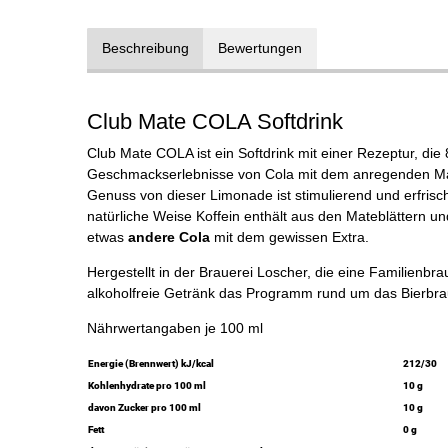
Beschreibung
Bewertungen
Club Mate COLA Softdrink
Club Mate COLA ist ein Softdrink mit einer Rezeptur, die 8
Geschmackserlebnisse von Cola mit dem anregenden M
Genuss von dieser Limonade ist stimulierend und erfrisc
natürliche Weise Koffein enthält aus den Mateblättern un
etwas
andere Cola
mit dem gewissen Extra.
Hergestellt in der Brauerei Loscher, die eine Familienbrau
alkoholfreie Getränk das Programm rund um das Bierbrau
Nährwertangaben je 100 ml
Energie (Brennwert) kJ/kcal
212/30
Kohlenhydrate pro 100 ml
10 g
davon Zucker pro 100 ml
10 g
Fett
0 g