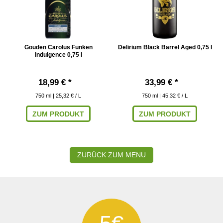
Gouden Carolus Funken
Delirium Black Barrel Aged 0,75 l
Indulgence 0,75 l
18,99 € *
33,99 € *
750
ml
| 25,32 € / L
750
ml
| 45,32 € / L
ZUM PRODUKT
ZUM PRODUKT
ZURÜCK ZUM MENU