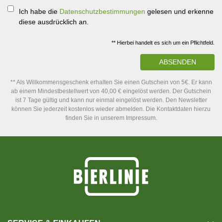
Ich habe die
Datenschutzbestimmungen
gelesen und erkenne
diese ausdrücklich an.
** Hierbei handelt es sich um ein Pflichtfeld.
ABSENDEN
** Als Willkommensgeschenk erhalten Sie einen Gutschein von 5€. Er kann
ab einem Mindestbestellwert von 40,00 € eingelöst werden. Der Gutschein
ist 7 Tage gültig und kann nur einmal eingelöst werden. Den Newsletter
können Sie jederzeit kostenlos wieder abmelden. Die Kontaktdaten hierzu
finden Sie in unserem Impressum.